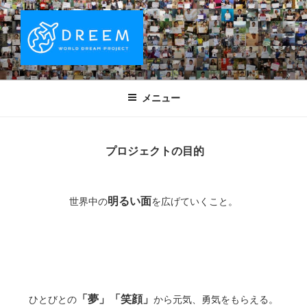
コ
ン
テ
ン
ツ
DREEM | 世界ドリームプロジェクト
夢をもつワクワクを世界中に！ Sparks of Joy with dreams for
へ
everyone.
WORLD DREAM PROJECT
メニュー
ス
キ
ッ
プロジェクトの目的
プ
明るい面
世界中の
を広げていくこと。
「夢」「笑顔」
ひとびとの
から元気、勇気をもらえる。