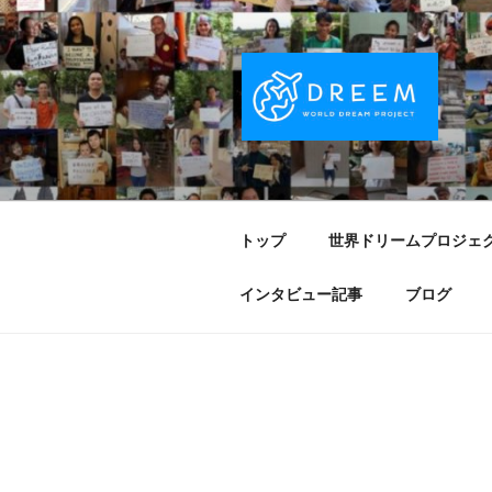
コ
ン
テ
ン
ツ
へ
DREEM | 
夢をもつワクワクを世界中に！ Sparks of
ス
キ
PROJECT
ッ
トップ
世界ドリームプロジェ
プ
インタビュー記事
ブログ