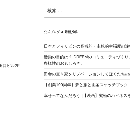
検
索:
公式ブログ ＆ 最新投稿
日本とフィリピンの客観的・主観的幸福度の違
活動の目的は？ DREEMのコミュニティづく
多様性のおもしろさ。
 田口ビル2F
田舎の空き家をリノベーションしてぼくたちの
【創業100周年】夢と旅と図案スケッチブック
幸せってなんだろう |【映画】究極のハピネス