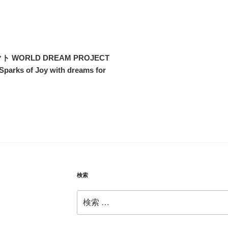
 WORLD DREAM PROJECT
of Joy with dreams for
検索
検
索: