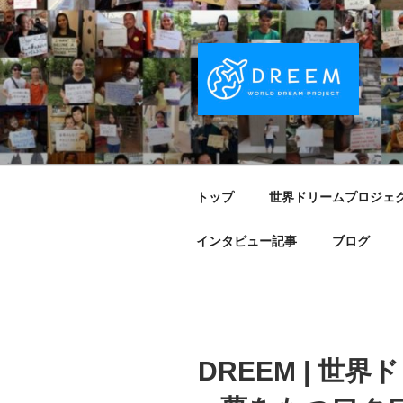
コ
ン
テ
ン
ツ
へ
DREEM | 
夢をもつワクワクを世界中に！ Sparks of
ス
キ
PROJECT
ッ
トップ
世界ドリームプロジェ
プ
インタビュー記事
ブログ
DREEM | 世界