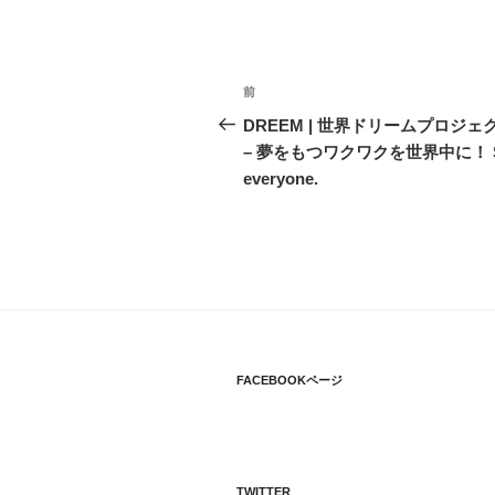
投
過
前
稿
去
DREEM | 世界ドリームプロジェクト
の
– 夢をもつワクワクを世界中に！ Sparks 
ナ
投
everyone.
ビ
稿
ゲ
ー
シ
ョ
FACEBOOKページ
ン
TWITTER