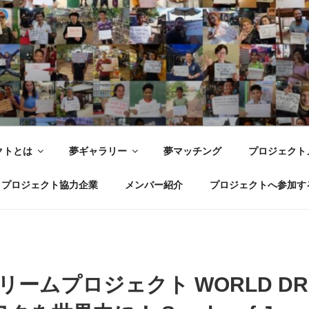
世界ドリームプロジェクト WOR
 Joy with dreams for everyone.
クトとは
夢ギャラリー
夢マッチング
プロジェクト
プロジェクト協力企業
メンバー紹介
プロジェクトへ参加す
ドリームプロジェクト WORLD DRE