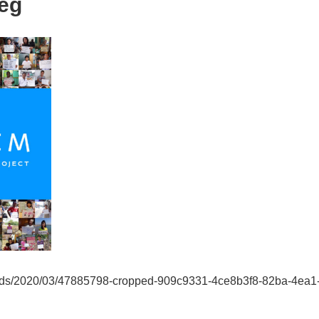
peg
loads/2020/03/47885798-cropped-909c9331-4ce8b3f8-82ba-4ea1