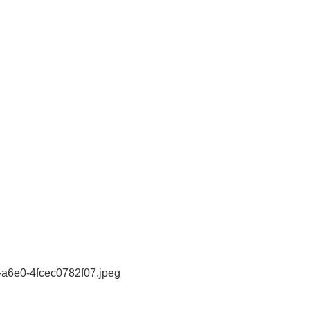
-a6e0-4fcec0782f07.jpeg