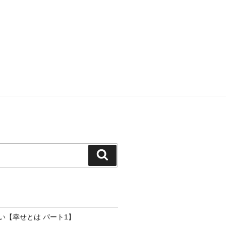
検
索
い【幸せとは パート1】