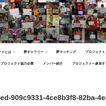
世界ドリームプロジェクト WOR
 Joy with dreams for everyone.
クトとは
夢ギャラリー
夢マッチング
プロジェクト
プロジェクト協力企業
メンバー紹介
プロジェクトへ参加す
ed-909c9331-4ce8b3f8-82ba-4e