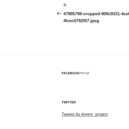
投
過
前
稿
去
47885798-cropped-909c9331-4ce8
の
4fcec0782f07.jpeg
ナ
投
ビ
稿
ゲ
ー
シ
ョ
FACEBOOKページ
ン
TWITTER
Tweets by dreem_project