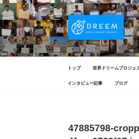
コ
ン
テ
ン
ツ
へ
DREEM | 
夢をもつワクワクを世界中に！ Sparks of
ス
キ
PROJECT
ッ
トップ
世界ドリームプロジェ
プ
インタビュー記事
ブログ
47885798-cropp