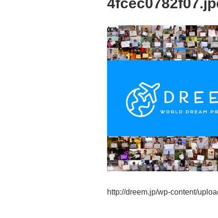
4fcec0782f07.j
http://dreem.jp/wp-content/up