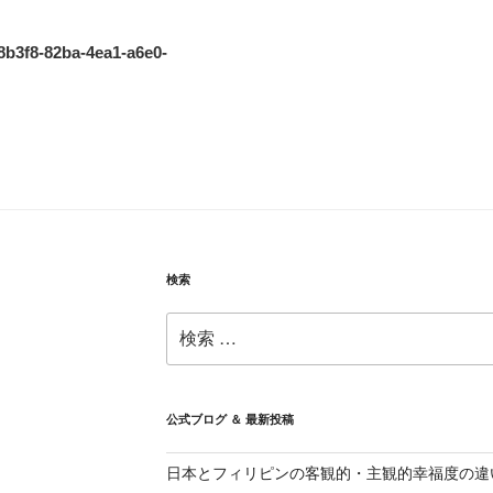
b3f8-82ba-4ea1-a6e0-
検索
検
索:
公式ブログ ＆ 最新投稿
日本とフィリピンの客観的・主観的幸福度の違