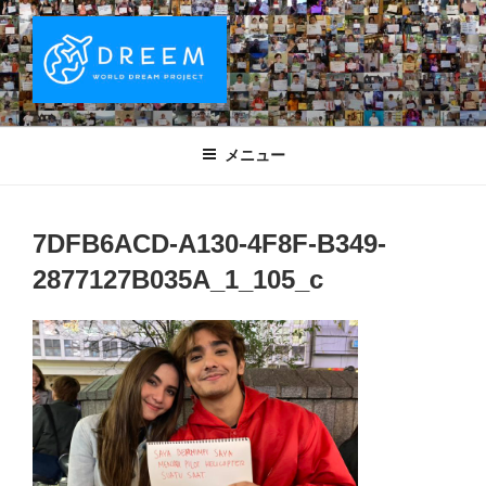
コ
ン
テ
ン
ツ
DREEM | 世界ドリームプロジェクト
夢をもつワクワクを世界中に！ Sparks of Joy with dreams for
へ
everyone.
WORLD DREAM PROJECT
メニュー
ス
キ
ッ
7DFB6ACD-A130-4F8F-B349-
プ
2877127B035A_1_105_c