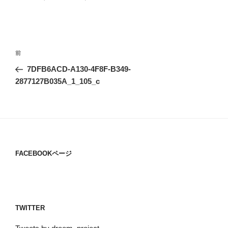
投
過
前
稿
去
7DFB6ACD-A130-4F8F-B349-
ナ
の
2877127B035A_1_105_c
ビ
投
稿
ゲ
ー
シ
ョ
FACEBOOKページ
ン
TWITTER