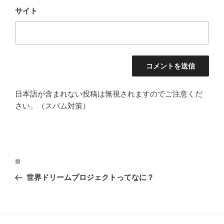
サイト
日本語が含まれない投稿は無視されますのでご注意くだ
さい。（スパム対策）
投
過
前
稿
去
世界ドリームプロジェクトってなに？
ナ
の
ビ
投
稿
ゲ