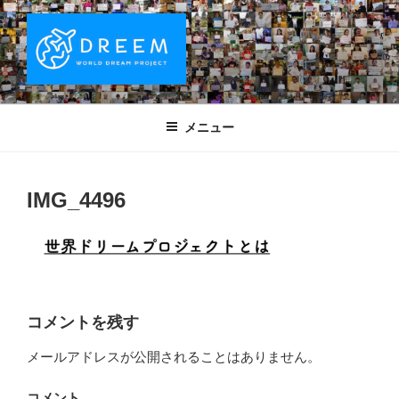
コ
ン
テ
ン
ツ
DREEM | 世界ドリームプロジェクト
夢をもつワクワクを世界中に！ Sparks of Joy with dreams for
へ
everyone.
WORLD DREAM PROJECT
メニュー
ス
キ
ッ
IMG_4496
プ
コメントを残す
メールアドレスが公開されることはありません。
コメント