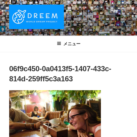
コ
ン
テ
ン
ツ
DREEM | 世界ドリームプロジェクト
夢をもつワクワクを世界中に！ Sparks of Joy with dreams for
へ
everyone.
WORLD DREAM PROJECT
メニュー
ス
キ
ッ
06f9c450-0a0413f5-1407-433c-
プ
814d-259ff5c3a163