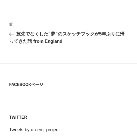
投
過
前
稿
去
旅先でなくした“夢”のスケッチブックが5年ぶりに帰
ナ
の
ってきた話 from England
ビ
投
稿
ゲ
ー
シ
ョ
FACEBOOKページ
ン
TWITTER
Tweets by dreem_project