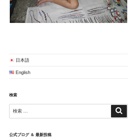
日本語
English
検索
検
検
索
索:
公式ブログ ＆ 最新投稿