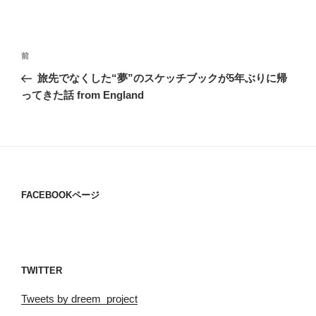
投
過
前
稿
去
旅先でなくした“夢”のスケッチブックが5年ぶりに帰
ナ
の
ってきた話 from England
ビ
投
稿
ゲ
ー
シ
ョ
FACEBOOKページ
ン
TWITTER
Tweets by dreem_project