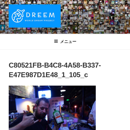
コ
ン
テ
ン
ツ
DREEM | 世界ドリームプロジェクト
夢をもつワクワクを世界中に！ Sparks of Joy with dreams for
へ
everyone.
WORLD DREAM PROJECT
メニュー
ス
キ
ッ
C80521FB-B4C8-4A58-B337-
プ
E47E987D1E48_1_105_c