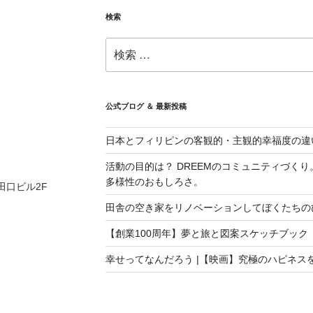
検索
検
索:
公式ブログ ＆ 最新投稿
日本とフィリピンの客観的・主観的幸福度の違
活動の目的は？ DREEMのコミュニティづく
多様性のおもしろさ。
 田口ビル2F
田舎の空き家をリノベーションしてぼくたちの
【創業100周年】夢と旅と図案スケッチブック
幸せってなんだろう |【映画】究極のハピネス