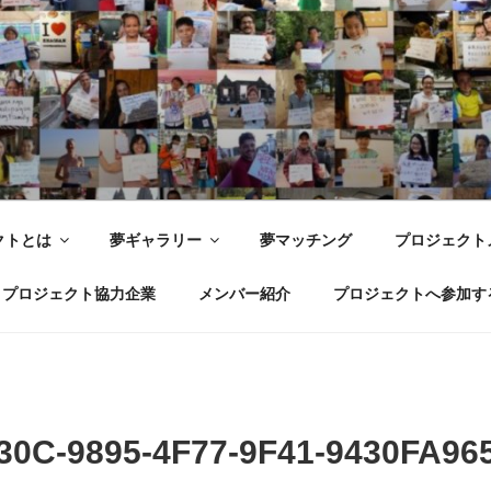
世界ドリームプロジェクト WOR
 Joy with dreams for everyone.
クトとは
夢ギャラリー
夢マッチング
プロジェクト
プロジェクト協力企業
メンバー紹介
プロジェクトへ参加す
0C-9895-4F77-9F41-9430FA965