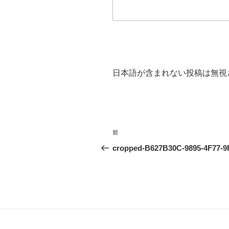
日本語が含まれない投稿は無視
投
過
前
稿
去
cropped-B627B30C-9895-4F77-9F
の
ナ
投
ビ
稿
ゲ
ー