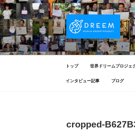
コ
ン
テ
ン
ツ
へ
DREEM | 
夢をもつワクワクを世界中に！ Sparks of
ス
キ
PROJECT
ッ
トップ
世界ドリームプロジェ
プ
インタビュー記事
ブログ
cropped-B627B3