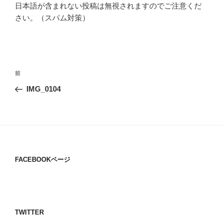
日本語が含まれない投稿は無視されますのでご注意くだ
さい。（スパム対策）
投
過
前
稿
去
IMG_0104
ナ
の
ビ
投
稿
ゲ
ー
シ
FACEBOOKページ
ョ
ン
TWITTER