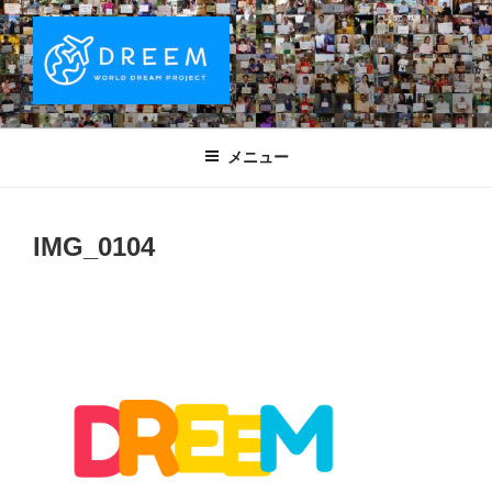
コ
ン
テ
ン
ツ
DREEM | 世界ドリームプロジェクト
夢をもつワクワクを世界中に！ Sparks of Joy with dreams for
へ
everyone.
WORLD DREAM PROJECT
メニュー
ス
キ
ッ
IMG_0104
プ