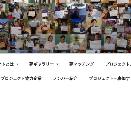
世界ドリームプロジェクト WOR
 Joy with dreams for everyone.
クトとは
夢ギャラリー
夢マッチング
プロジェクト
プロジェクト協力企業
メンバー紹介
プロジェクトへ参加す