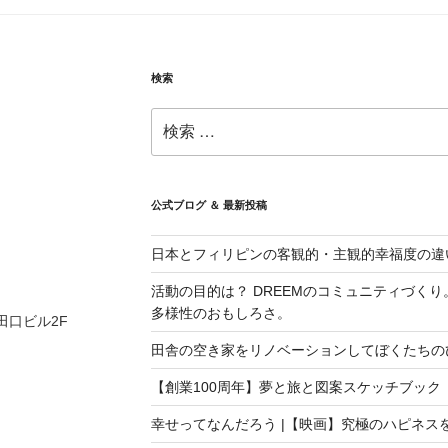
検索
検
索:
公式ブログ ＆ 最新投稿
日本とフィリピンの客観的・主観的幸福度の違
活動の目的は？ DREEMのコミュニティづく
多様性のおもしろさ。
 田口ビル2F
田舎の空き家をリノベーションしてぼくたちの
【創業100周年】夢と旅と図案スケッチブック
幸せってなんだろう |【映画】究極のハピネス