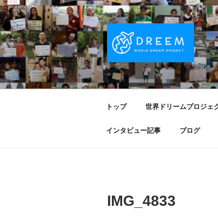
コ
ン
テ
ン
ツ
へ
DREEM | 
夢をもつワクワクを世界中に！ Sparks of
ス
キ
PROJECT
ッ
トップ
世界ドリームプロジェ
プ
インタビュー記事
ブログ
IMG_4833