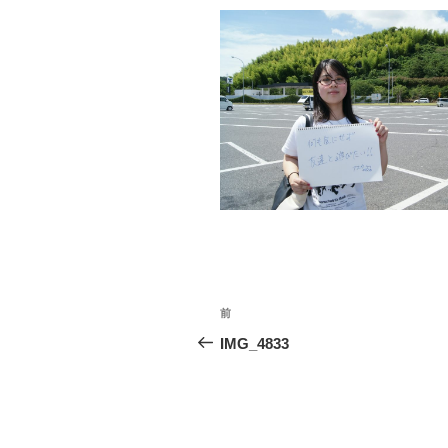
投
過
前
稿
去
IMG_4833
の
ナ
投
ビ
稿