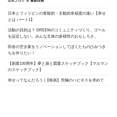
公式ブログ ＆ 最新投稿
日本とフィリピンの客観的・主観的幸福度の違い【幸せ
とは パート1】
活動の目的は？ DREEMのコミュニティづくり。ゴール
を設定しない。みんな主体の多様性のおもしろさ。
田舎の空き家をリノベーションしてぼくたちのひみつき
ちを作りたい！
【創業100周年】夢と旅と図案スケッチブック【マルマン
のスケッチブック】
幸せってなんだろう |【映画】究極のハピネスを求めて