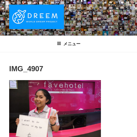
コ
ン
テ
ン
ツ
DREEM | 世界ドリームプロジェクト
夢をもつワクワクを世界中に！ Sparks of Joy with dreams for
へ
everyone.
WORLD DREAM PROJECT
メニュー
ス
キ
ッ
IMG_4907
プ