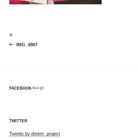
投
過
前
稿
去
IMG_4907
ナ
の
ビ
投
稿
ゲ
ー
シ
FACEBOOKページ
ョ
ン
TWITTER
Tweets by dreem_project