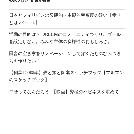
公式ブログ ＆ 最新投稿
日本とフィリピンの客観的・主観的幸福度の違い【幸せ
とは パート1】
活動の目的は？ DREEMのコミュニティづくり。ゴール
を設定しない。みんな主体の多様性のおもしろさ。
田舎の空き家をリノベーションしてぼくたちのひみつき
ちを作りたい！
【創業100周年】夢と旅と図案スケッチブック【マルマン
のスケッチブック】
幸せってなんだろう |【映画】究極のハピネスを求めて