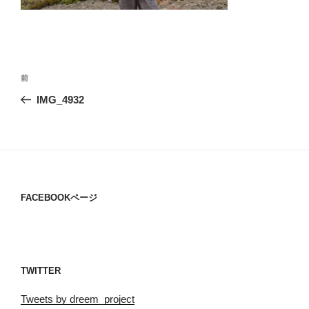
投
過
前
稿
去
IMG_4932
ナ
の
ビ
投
稿
ゲ
ー
シ
FACEBOOKページ
ョ
ン
TWITTER
Tweets by dreem_project