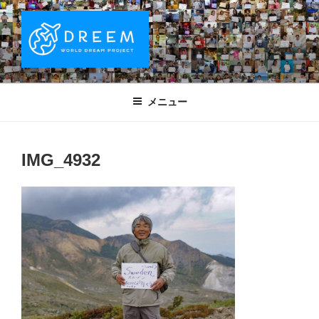
コ
ン
テ
ン
ツ
DREEM | 世界ドリームプロジェクト
夢をもつワクワクを世界中に！ Sparks of Joy with dreams for
へ
everyone.
WORLD DREAM PROJECT
メニュー
ス
キ
ッ
IMG_4932
プ