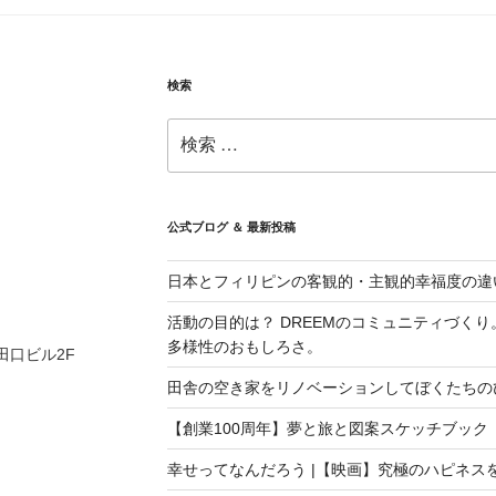
検索
検
索:
公式ブログ ＆ 最新投稿
日本とフィリピンの客観的・主観的幸福度の違
活動の目的は？ DREEMのコミュニティづく
多様性のおもしろさ。
 田口ビル2F
田舎の空き家をリノベーションしてぼくたちの
【創業100周年】夢と旅と図案スケッチブック
幸せってなんだろう |【映画】究極のハピネス