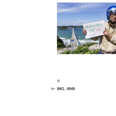
投
過
前
稿
去
IMG_4949
の
ナ
投
ビ
稿