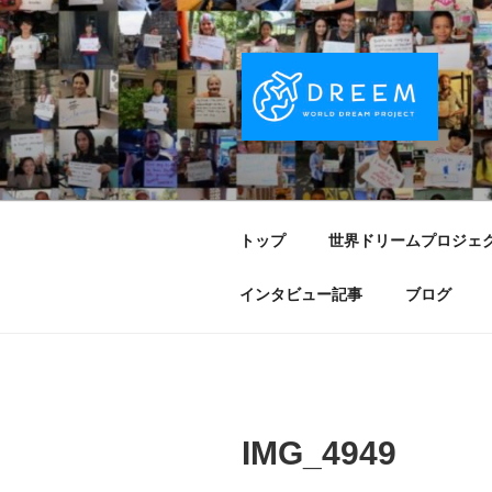
コ
ン
テ
ン
ツ
へ
DREEM | 
夢をもつワクワクを世界中に！ Sparks of
ス
キ
PROJECT
ッ
トップ
世界ドリームプロジェ
プ
インタビュー記事
ブログ
IMG_4949