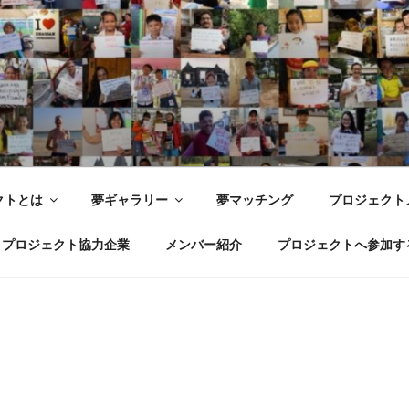
世界ドリームプロジェクト WOR
 Joy with dreams for everyone.
クトとは
夢ギャラリー
夢マッチング
プロジェクト
プロジェクト協力企業
メンバー紹介
プロジェクトへ参加す