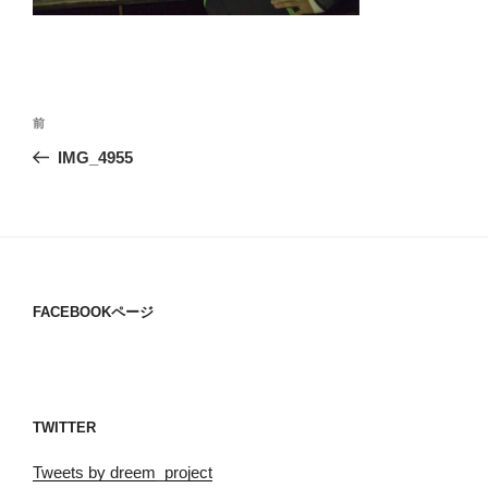
投
過
前
稿
去
IMG_4955
ナ
の
ビ
投
稿
ゲ
ー
シ
FACEBOOKページ
ョ
ン
TWITTER
Tweets by dreem_project