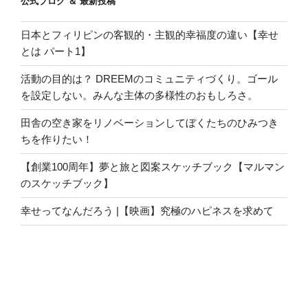
公式ブログ ＆ 最新投稿
日本とフィリピンの客観的・主観的幸福度の違い【幸せ
とは パート1】
活動の目的は？ DREEMのコミュニティづくり。ゴール
を設定しない。みんな主体の多様性のおもしろさ。
田舎の空き家をリノベーションしてぼくたちのひみつき
ちを作りたい！
【創業100周年】夢と旅と図案スケッチブック【マルマン
のスケッチブック】
幸せってなんだろう |【映画】究極のハピネスを求めて