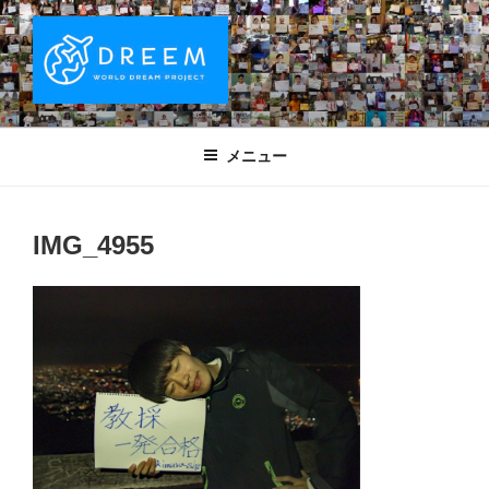
コ
ン
テ
ン
ツ
DREEM | 世界ドリームプロジェクト
夢をもつワクワクを世界中に！ Sparks of Joy with dreams for
へ
everyone.
WORLD DREAM PROJECT
メニュー
ス
キ
ッ
IMG_4955
プ