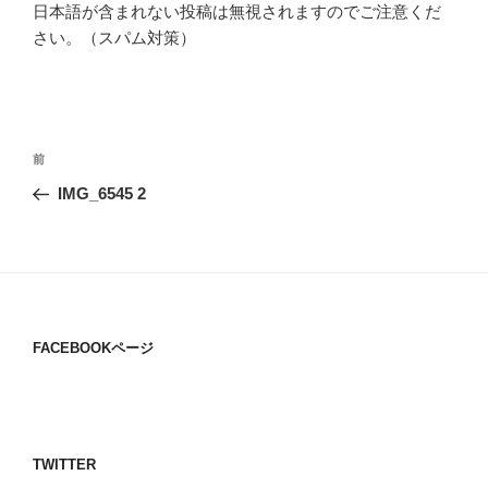
日本語が含まれない投稿は無視されますのでご注意くだ
さい。（スパム対策）
投
過
前
稿
去
IMG_6545 2
ナ
の
ビ
投
稿
ゲ
ー
シ
FACEBOOKページ
ョ
ン
TWITTER