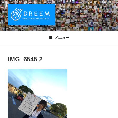
コ
ン
テ
ン
ツ
DREEM | 世界ドリームプロジェクト
夢をもつワクワクを世界中に！ Sparks of Joy with dreams for
へ
everyone.
WORLD DREAM PROJECT
メニュー
ス
キ
ッ
IMG_6545 2
プ