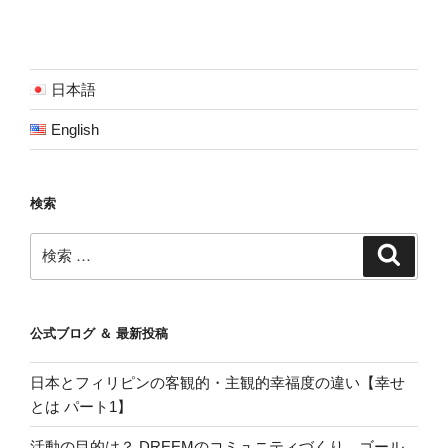
日本語
English
検索
検
検
索
索:
公式ブログ ＆ 最新投稿
日本とフィリピンの客観的・主観的幸福度の違い【幸せ
とは パート1】
活動の目的は？ DREEMのコミュニティづくり。ゴール