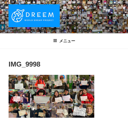
コ
ン
テ
ン
ツ
DREEM | 世界ドリームプロジェクト
夢をもつワクワクを世界中に！ Sparks of Joy with dreams for
へ
everyone.
WORLD DREAM PROJECT
メニュー
ス
キ
ッ
IMG_9998
プ