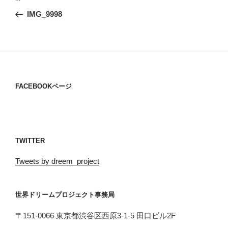
稿
去
IMG_9998
ナ
の
ビ
投
稿
ゲ
ー
シ
FACEBOOKページ
ョ
ン
TWITTER
Tweets by dreem_project
世界ドリームプロジェクト事務局
〒151-0066 東京都渋谷区西原3-1-5 田口ビル2F