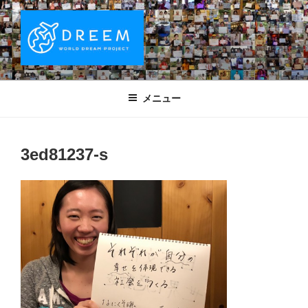
コ
ン
テ
ン
ツ
DREEM | 世界ドリームプロジェクト
夢をもつワクワクを世界中に！ Sparks of Joy with dreams for
へ
everyone.
WORLD DREAM PROJECT
メニュー
ス
キ
ッ
3ed81237-s
プ