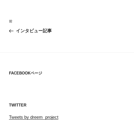
投
過
前
稿
去
インタビュー記事
ナ
の
ビ
投
稿
ゲ
ー
シ
FACEBOOKページ
ョ
ン
TWITTER
Tweets by dreem_project