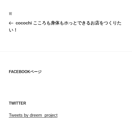
投
過
前
稿
去
cocochi こころも身体もホっとできるお店をつくりた
ナ
の
い！
ビ
投
稿
ゲ
ー
シ
ョ
FACEBOOKページ
ン
TWITTER
Tweets by dreem_project