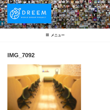
コ
ン
テ
ン
ツ
DREEM | 世界ドリームプロジェクト
夢をもつワクワクを世界中に！ Sparks of Joy with dreams for
へ
everyone.
WORLD DREAM PROJECT
メニュー
ス
キ
ッ
IMG_7092
プ