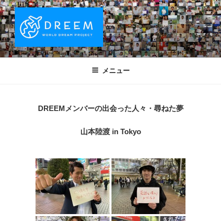
コ
ン
テ
ン
ツ
DREEM | 世界ドリームプロジェクト
夢をもつワクワクを世界中に！ Sparks of Joy with dreams for
へ
everyone.
WORLD DREAM PROJECT
メニュー
ス
キ
ッ
DREEMメンバーの出会った人々・尋ねた夢
プ
山本陸渡 in Tokyo