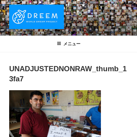
コ
ン
テ
ン
ツ
DREEM | 世界ドリームプロジェクト
夢をもつワクワクを世界中に！ Sparks of Joy with dreams for
へ
everyone.
WORLD DREAM PROJECT
メニュー
ス
キ
ッ
UNADJUSTEDNONRAW_thumb_1
プ
3fa7