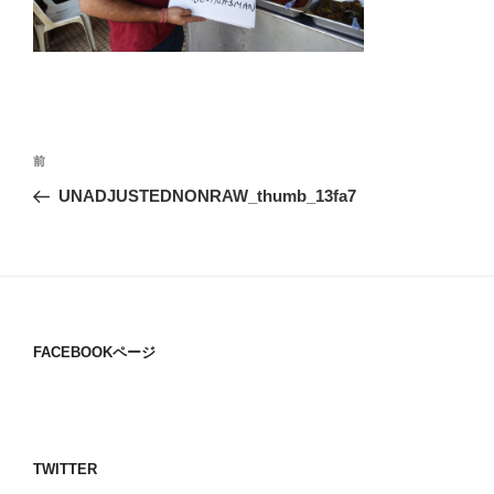
投
過
前
稿
去
UNADJUSTEDNONRAW_thumb_13fa7
ナ
の
ビ
投
稿
ゲ
ー
シ
FACEBOOKページ
ョ
ン
TWITTER