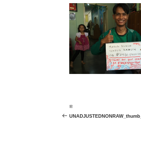
投
過
前
稿
去
UNADJUSTEDNONRAW_thumb_
の
ナ
投
ビ
稿