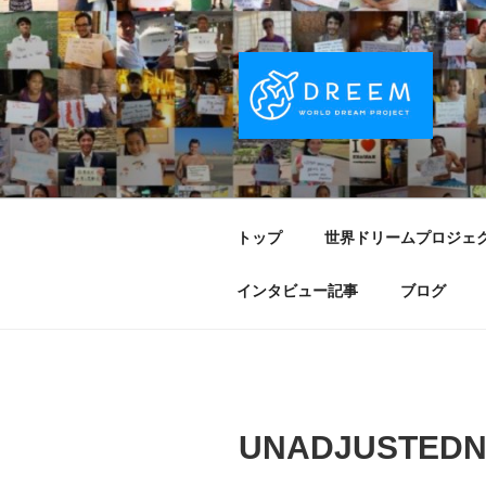
コ
ン
テ
ン
ツ
へ
DREEM | 
夢をもつワクワクを世界中に！ Sparks of
ス
キ
PROJECT
ッ
トップ
世界ドリームプロジェ
プ
インタビュー記事
ブログ
UNADJUSTEDN