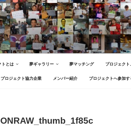
世界ドリームプロジェクト WOR
 Joy with dreams for everyone.
クトとは
夢ギャラリー
夢マッチング
プロジェクト
プロジェクト協力企業
メンバー紹介
プロジェクトへ参加す
ONRAW_thumb_1f85c