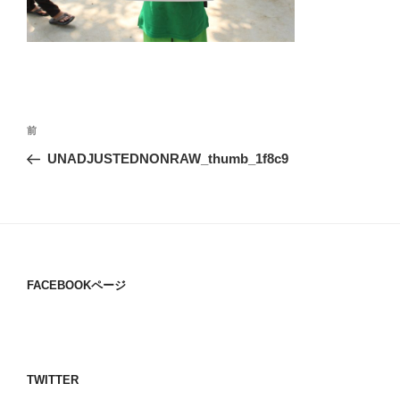
投
過
前
稿
去
UNADJUSTEDNONRAW_thumb_1f8c9
ナ
の
ビ
投
稿
ゲ
ー
シ
FACEBOOKページ
ョ
ン
TWITTER