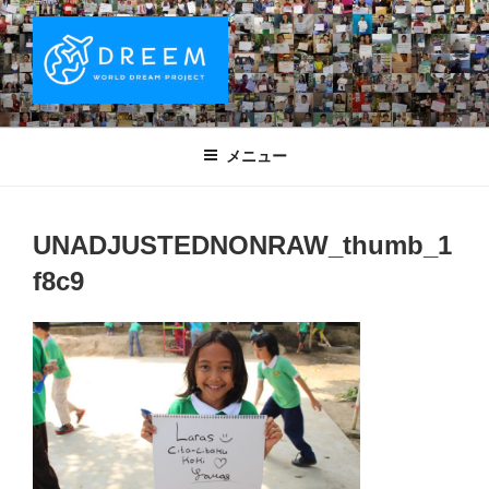
コ
ン
テ
ン
ツ
DREEM | 世界ドリームプロジェクト
夢をもつワクワクを世界中に！ Sparks of Joy with dreams for
へ
everyone.
WORLD DREAM PROJECT
メニュー
ス
キ
ッ
UNADJUSTEDNONRAW_thumb_1
プ
f8c9