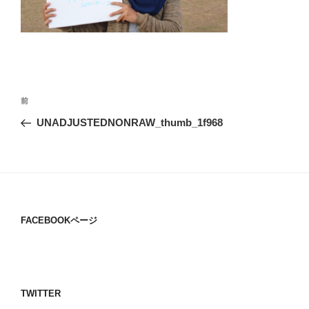
投
過
前
稿
去
UNADJUSTEDNONRAW_thumb_1f968
ナ
の
ビ
投
稿
ゲ
ー
シ
FACEBOOKページ
ョ
ン
TWITTER