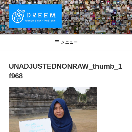
コ
ン
テ
ン
ツ
DREEM | 世界ドリームプロジェクト
夢をもつワクワクを世界中に！ Sparks of Joy with dreams for
へ
everyone.
WORLD DREAM PROJECT
メニュー
ス
キ
ッ
UNADJUSTEDNONRAW_thumb_1
プ
f968