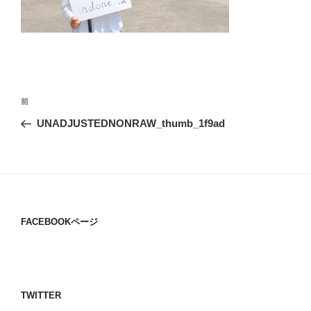
投
過
前
稿
去
UNADJUSTEDNONRAW_thumb_1f9ad
ナ
の
ビ
投
稿
ゲ
ー
シ
FACEBOOKページ
ョ
ン
TWITTER