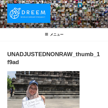
コ
ン
テ
ン
ツ
DREEM | 世界ドリームプロジェクト
夢をもつワクワクを世界中に！ Sparks of Joy with dreams for
へ
everyone.
WORLD DREAM PROJECT
メニュー
ス
キ
ッ
UNADJUSTEDNONRAW_thumb_1
プ
f9ad