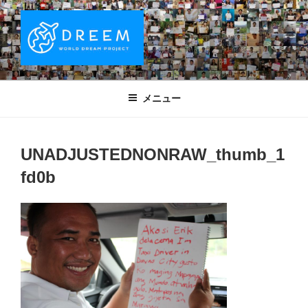
コ
ン
テ
ン
ツ
DREEM | 世界ドリームプロジェクト
夢をもつワクワクを世界中に！ Sparks of Joy with dreams for
へ
everyone.
WORLD DREAM PROJECT
メニュー
ス
キ
ッ
UNADJUSTEDNONRAW_thumb_1
プ
fd0b