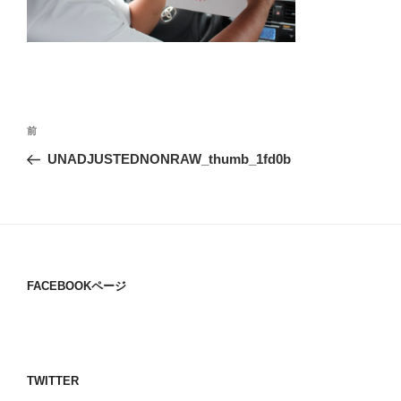
投
過
前
稿
去
UNADJUSTEDNONRAW_thumb_1fd0b
ナ
の
ビ
投
稿
ゲ
ー
シ
FACEBOOKページ
ョ
ン
TWITTER