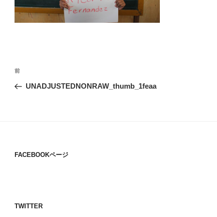
投
過
前
稿
去
UNADJUSTEDNONRAW_thumb_1feaa
ナ
の
ビ
投
稿
ゲ
ー
シ
FACEBOOKページ
ョ
ン
TWITTER