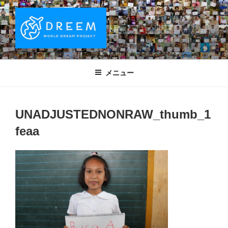
コ
ン
テ
ン
ツ
DREEM | 世界ドリームプロジェクト
夢をもつワクワクを世界中に！ Sparks of Joy with dreams for
へ
everyone.
WORLD DREAM PROJECT
メニュー
ス
キ
ッ
UNADJUSTEDNONRAW_thumb_1
プ
feaa