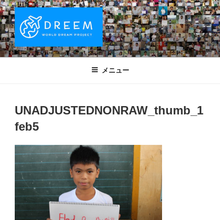
コ
ン
テ
ン
ツ
DREEM | 世界ドリームプロジェクト
夢をもつワクワクを世界中に！ Sparks of Joy with dreams for
へ
everyone.
WORLD DREAM PROJECT
メニュー
ス
キ
ッ
UNADJUSTEDNONRAW_thumb_1
プ
feb5