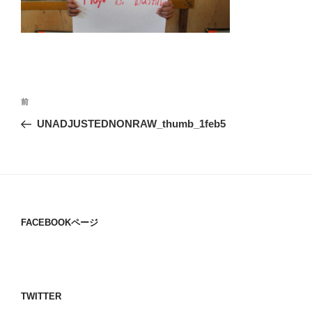
投
過
前
稿
去
UNADJUSTEDNONRAW_thumb_1feb5
ナ
の
ビ
投
稿
ゲ
ー
シ
FACEBOOKページ
ョ
ン
TWITTER