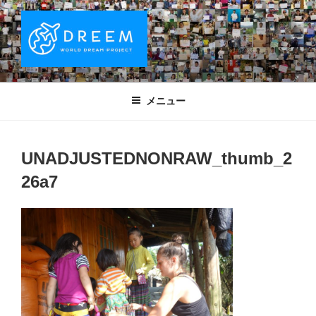
コ
ン
テ
ン
ツ
DREEM | 世界ドリームプロジェクト
夢をもつワクワクを世界中に！ Sparks of Joy with dreams for
へ
everyone.
WORLD DREAM PROJECT
メニュー
ス
キ
ッ
UNADJUSTEDNONRAW_thumb_2
プ
26a7