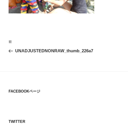
投
過
前
稿
去
UNADJUSTEDNONRAW_thumb_226a7
ナ
の
ビ
投
稿
ゲ
ー
シ
FACEBOOKページ
ョ
ン
TWITTER