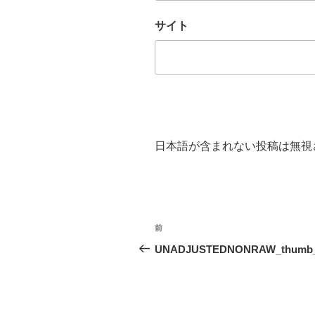
サイト
日本語が含まれない投稿は無視
投
過
前
稿
去
UNADJUSTEDNONRAW_thumb_
の
ナ
投
ビ
稿