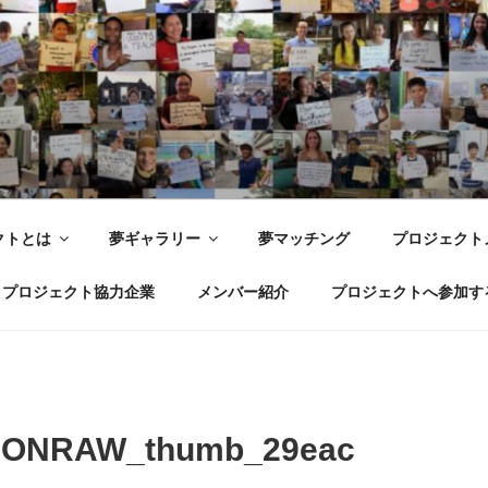
世界ドリームプロジェクト WOR
 Joy with dreams for everyone.
クトとは
夢ギャラリー
夢マッチング
プロジェクト
プロジェクト協力企業
メンバー紹介
プロジェクトへ参加す
ONRAW_thumb_29eac