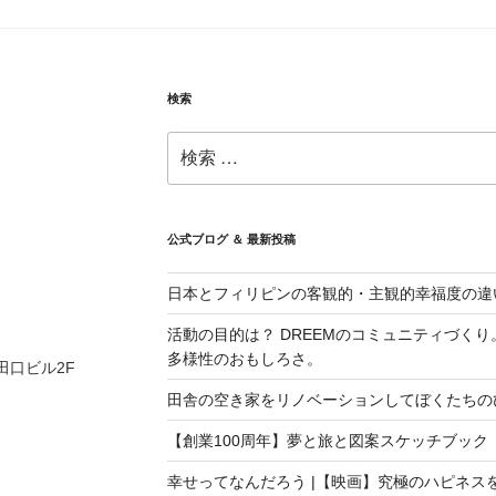
検索
検
索:
公式ブログ ＆ 最新投稿
日本とフィリピンの客観的・主観的幸福度の違
活動の目的は？ DREEMのコミュニティづく
多様性のおもしろさ。
 田口ビル2F
田舎の空き家をリノベーションしてぼくたちの
【創業100周年】夢と旅と図案スケッチブック
幸せってなんだろう |【映画】究極のハピネス