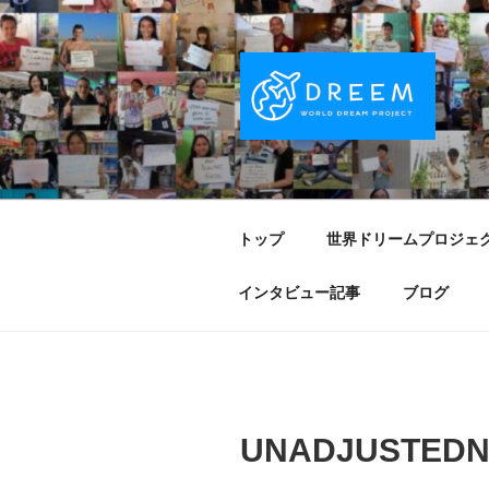
コ
ン
テ
ン
ツ
へ
DREEM | 
夢をもつワクワクを世界中に！ Sparks of
ス
キ
PROJECT
ッ
トップ
世界ドリームプロジェ
プ
インタビュー記事
ブログ
UNADJUSTEDN