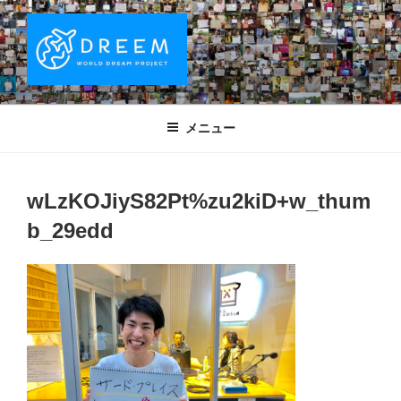
コ
ン
テ
ン
ツ
DREEM | 世界ドリームプロジェクト
夢をもつワクワクを世界中に！ Sparks of Joy with dreams for
へ
everyone.
WORLD DREAM PROJECT
メニュー
ス
キ
ッ
wLzKOJiyS82Pt%zu2kiD+w_thum
プ
b_29edd