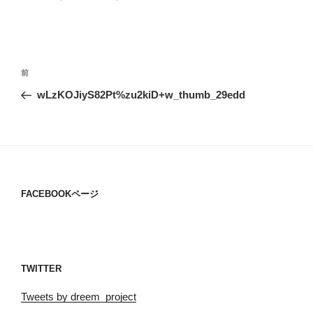
投
過
前
稿
去
wLzKOJiyS82Pt%zu2kiD+w_thumb_29edd
ナ
の
ビ
投
稿
ゲ
ー
シ
FACEBOOKページ
ョ
ン
TWITTER
Tweets by dreem_project